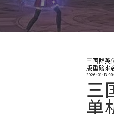
三国群英
版重磅来
2026-01-13 09
三
单