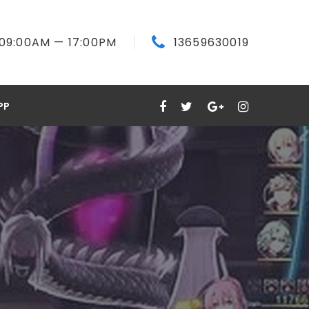
09:00
AM
— 17:00
PM
13659630019
PP